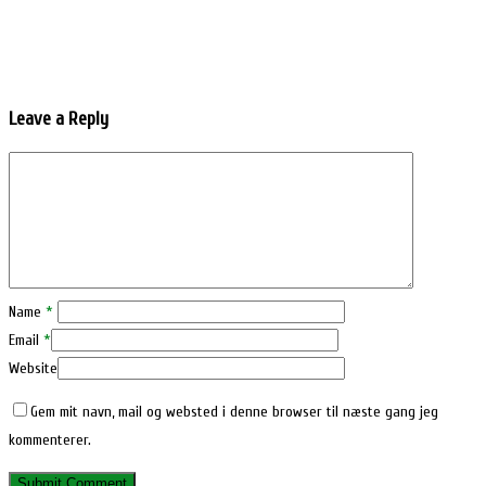
Leave a Reply
Name
*
Email
*
Website
Gem mit navn, mail og websted i denne browser til næste gang jeg
kommenterer.