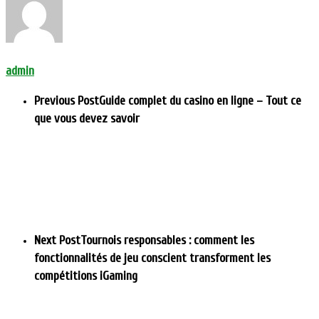
admin
Previous Post
Guide complet du casino en ligne – Tout ce
que vous devez savoir
Next Post
Tournois responsables : comment les
fonctionnalités de jeu conscient transforment les
compétitions iGaming