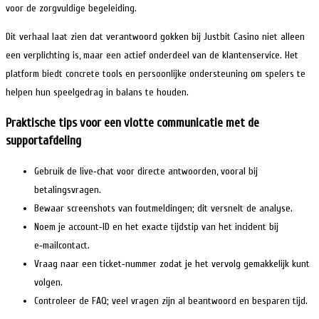
voor de zorgvuldige begeleiding.
Dit verhaal laat zien dat verantwoord gokken bij Justbit Casino niet alleen
een verplichting is, maar een actief onderdeel van de klantenservice. Het
platform biedt concrete tools en persoonlijke ondersteuning om spelers te
helpen hun speelgedrag in balans te houden.
Praktische tips voor een vlotte communicatie met de
supportafdeling
Gebruik de live‑chat voor directe antwoorden, vooral bij
betalingsvragen.
Bewaar screenshots van foutmeldingen; dit versnelt de analyse.
Noem je account‑ID en het exacte tijdstip van het incident bij
e‑mailcontact.
Vraag naar een ticket‑nummer zodat je het vervolg gemakkelijk kunt
volgen.
Controleer de FAQ; veel vragen zijn al beantwoord en besparen tijd.