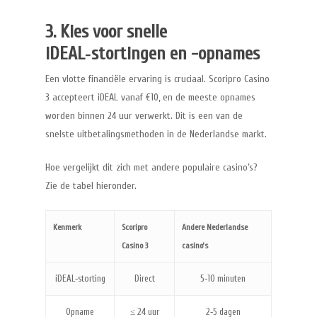
3. Kies voor snelle
iDEAL‑stortingen en -opnames
Een vlotte financiële ervaring is cruciaal. Scoripro Casino
3 accepteert iDEAL vanaf €10, en de meeste opnames
worden binnen 24 uur verwerkt. Dit is een van de
snelste uitbetalingsmethoden in de Nederlandse markt.
Hoe vergelijkt dit zich met andere populaire casino’s?
Zie de tabel hieronder.
Kenmerk
Scoripro
Andere Nederlandse
Casino 3
casino’s
iDEAL‑storting
Direct
5‑10 minuten
Opname
≤ 24 uur
2‑5 dagen