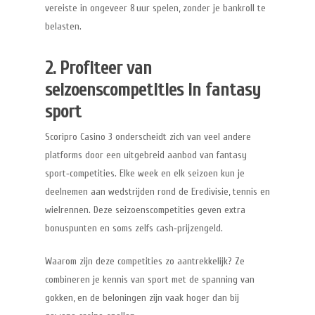
vereiste in ongeveer 8 uur spelen, zonder je bankroll te
belasten.
2. Profiteer van
seizoenscompetities in fantasy
sport
Scoripro Casino 3 onderscheidt zich van veel andere
platforms door een uitgebreid aanbod van fantasy
sport‑competities. Elke week en elk seizoen kun je
deelnemen aan wedstrijden rond de Eredivisie, tennis en
wielrennen. Deze seizoenscompetities geven extra
bonuspunten en soms zelfs cash‑prijzengeld.
Waarom zijn deze competities zo aantrekkelijk? Ze
combineren je kennis van sport met de spanning van
gokken, en de beloningen zijn vaak hoger dan bij