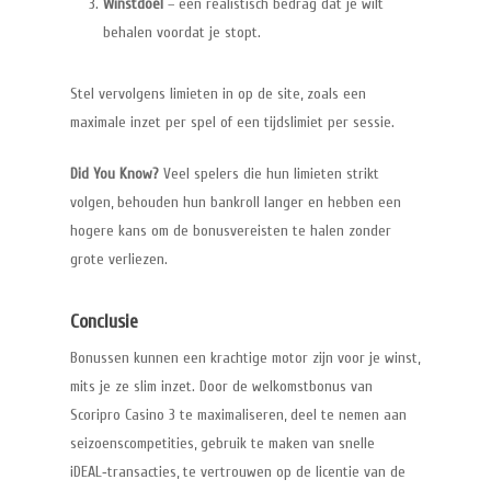
Winstdoel
– een realistisch bedrag dat je wilt
behalen voordat je stopt.
Stel vervolgens limieten in op de site, zoals een
maximale inzet per spel of een tijdslimiet per sessie.
Did You Know?
Veel spelers die hun limieten strikt
volgen, behouden hun bankroll langer en hebben een
hogere kans om de bonusvereisten te halen zonder
grote verliezen.
Conclusie
Bonussen kunnen een krachtige motor zijn voor je winst,
mits je ze slim inzet. Door de welkomstbonus van
Scoripro Casino 3 te maximaliseren, deel te nemen aan
seizoenscompetities, gebruik te maken van snelle
iDEAL‑transacties, te vertrouwen op de licentie van de