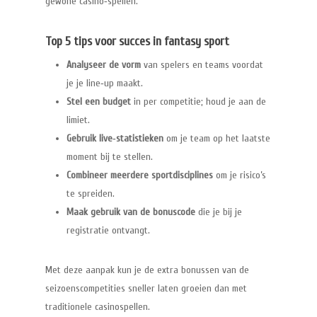
gewone casino‑spellen.
Top 5 tips voor succes in fantasy sport
Analyseer de vorm
van spelers en teams voordat
je je line‑up maakt.
Stel een budget
in per competitie; houd je aan de
limiet.
Gebruik live‑statistieken
om je team op het laatste
moment bij te stellen.
Combineer meerdere sportdisciplines
om je risico’s
te spreiden.
Maak gebruik van de bonuscode
die je bij je
registratie ontvangt.
Met deze aanpak kun je de extra bonussen van de
seizoenscompetities sneller laten groeien dan met
traditionele casinospellen.