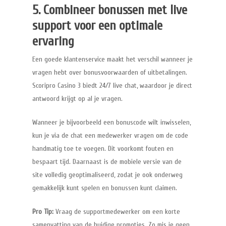
akademische ghostw
5. Combineer bonussen met live
support voor een optimale
ghostwriting
ervaring
ghostwriting
Een goede klantenservice maakt het verschil wanneer je
vragen hebt over bonusvoorwaarden of uitbetalingen.
Scoripro Casino 3 biedt 24/7 live chat, waardoor je direct
antwoord krijgt op al je vragen.
Wanneer je bijvoorbeeld een bonuscode wilt inwisselen,
kun je via de chat een medewerker vragen om de code
handmatig toe te voegen. Dit voorkomt fouten en
bespaart tijd. Daarnaast is de mobiele versie van de
site volledig geoptimaliseerd, zodat je ook onderweg
gemakkelijk kunt spelen en bonussen kunt claimen.
Pro Tip:
Vraag de supportmedewerker om een korte
samenvatting van de huidige promoties. Zo mis je geen