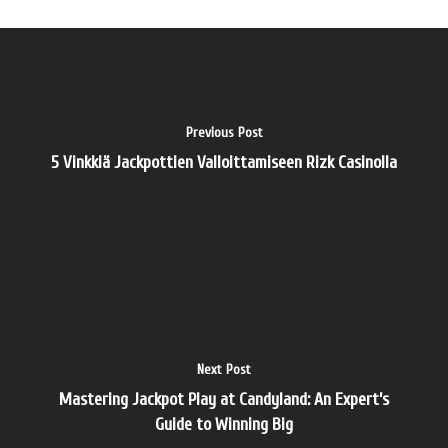
Previous Post
5 Vinkkiä Jackpottien Valloittamiseen Rizk Casinolla
Next Post
Mastering Jackpot Play at Candyland: An Expert’s
Guide to Winning Big