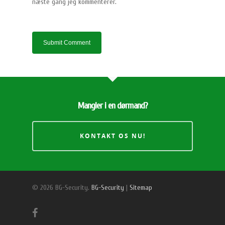
næste gang jeg kommenterer.
Mangler i en dørmand?
KONTAKT OS NU!
© 2026 BG-Security.
BG-Security
|
Sitemap