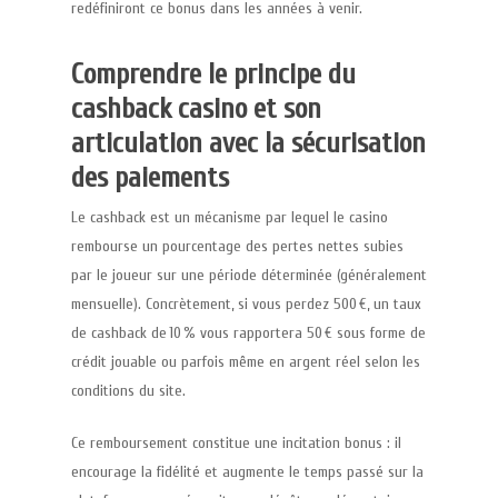
redéfiniront ce bonus dans les années à venir.
Comprendre le principe du
cashback casino et son
articulation avec la sécurisation
des paiements
Le cashback est un mécanisme par lequel le casino
rembourse un pourcentage des pertes nettes subies
par le joueur sur une période déterminée (généralement
mensuelle). Concrètement, si vous perdez 500 €, un taux
de cashback de 10 % vous rapportera 50 € sous forme de
crédit jouable ou parfois même en argent réel selon les
conditions du site.
Ce remboursement constitue une incitation bonus : il
encourage la fidélité et augmente le temps passé sur la