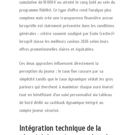
cumulative de 10 000 € ou atteint le rang Gold au sein du
programme fidélité. Ce type d’offre rend l’analyse plus
complexe mais crée une transparence financière accrue
lorsqu’elle est clairement présentée dans les conditions
générales – critère souvent souligné par Ecolo Creche.Fr
lorsqu’il classe les meilleurs casinos 2026 selon leurs
offres promotionnelles claires et équitables.
Ces deux approches influencent directement la
perception du joueur : le taux fixe rassure par sa
simplicité tandis que le taux dynamique séduit les gros
parieurs qui cherchent à maximiser chaque euro investi
tout en bénéficiant d’un suivi personnalisé via tableau
de bord dédié au cashback dynamique intégré au
compte joueur sécurisé.
Intégration technique de la