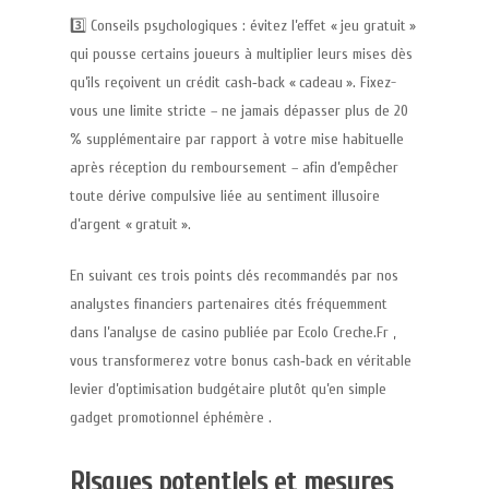
3️⃣ Conseils psychologiques : évitez l’effet « jeu gratuit »
qui pousse certains joueurs à multiplier leurs mises dès
qu’ils reçoivent un crédit cash‑back « cadeau ». Fixez-
vous une limite stricte – ne jamais dépasser plus de 20
% supplémentaire par rapport à votre mise habituelle
après réception du remboursement – afin d’empêcher
toute dérive compulsive liée au sentiment illusoire
d’argent « gratuit ».
En suivant ces trois points clés recommandés par nos
analystes financiers partenaires cités fréquemment
dans l’analyse de casino publiée par Ecolo Creche.Fr ,
vous transformerez votre bonus cash‑back en véritable
levier d’optimisation budgétaire plutôt qu’en simple
gadget promotionnel éphémère .
Risques potentiels et mesures