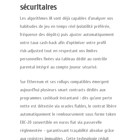
sécuritaires​
Les algorithmes IA sont déjà capables d’analyser vos
habitudes de jeu en temps réel (volatilité préférée,
fréquence des dépôts) puis ajuster automatiquement
votre taux cash‑back afin d’optimiser votre profil
risk‑adjusted tout en respectant vos limites
personnelles fixées via tableau dédié au contrôle
parental intégré au compte joueur sécurisé.​
Sur Ethereum et ses rollups compatibles émergent
aujourd’hui plusieurs smart contracts dédiés aux
programmes cashback instantané : dès qu’une perte
nette est détectée via oracles fiables, le contrat libère
automatiquement le remboursement sous forme token
ERC‑20 convertible en euros fiat via passerelle
réglementée – garantissant traçabilité absolue grâce
aux registres immuables . Cette technologie réduit