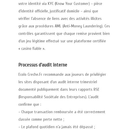
votre identité via KYC (Know Your Customer) – pièce
d’identité officielle, justificatif domicile – ainsi que
vérifier l’absence de liens avec des activités illicites
grâce aux procédures AML (Anti‑Money Laundering). Ces
contrôles garantissent que chaque remise provient bien
d’un jeu légitime effectué sur une plateforme certifiée
« casino fiable ».
Processus d’audit interne
Ecolo Creche.Fr recommande aux joueurs de privilégier
les sites disposant d’un audit interne trimestriel
documenté publiquement dans leurs rapports RSE
(Responsabilité Sociétale des Entreprises). L’audit
confirme que :
– Chaque transaction remboursée a été correctement
classée comme perte nette ;
– Le plafond quotidien n’a jamais été dépassé ;