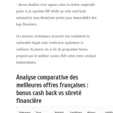
– Aucun doublon n’est apparu dans la chaîne comptable
grâce à un système ERP dédié au suivi cash‑back
automatisé sous blockchain privée pour immutabilité des
logs financiers.
Ces mesures techniques assurent non seulement la
conformité légale mais renforcent également la
confiance du joueur vis-à-vis du programme bonus
proposé par le meilleur casino 2026 selon notre analyse
indépendante.
Analyse comparative des
meilleures offres françaises :
bonus cash back vs sûreté
financière
Opérateur
Taux
Plafond
Conditions
Niveau
Certifi