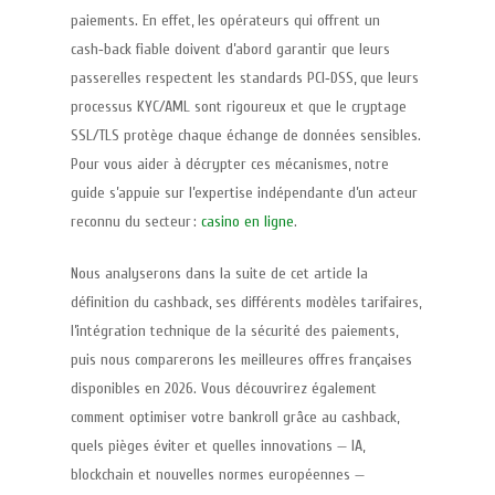
paiements. En effet, les opérateurs qui offrent un
cash‑back fiable doivent d’abord garantir que leurs
passerelles respectent les standards PCI‑DSS, que leurs
processus KYC/AML sont rigoureux et que le cryptage
SSL/TLS protège chaque échange de données sensibles.
Pour vous aider à décrypter ces mécanismes, notre
guide s’appuie sur l’expertise indépendante d’un acteur
reconnu du secteur :
casino en ligne
.
Nous analyserons dans la suite de cet article la
définition du cashback, ses différents modèles tarifaires,
l’intégration technique de la sécurité des paiements,
puis nous comparerons les meilleures offres françaises
disponibles en 2026. Vous découvrirez également
comment optimiser votre bankroll grâce au cashback,
quels pièges éviter et quelles innovations — IA,
blockchain et nouvelles normes européennes —