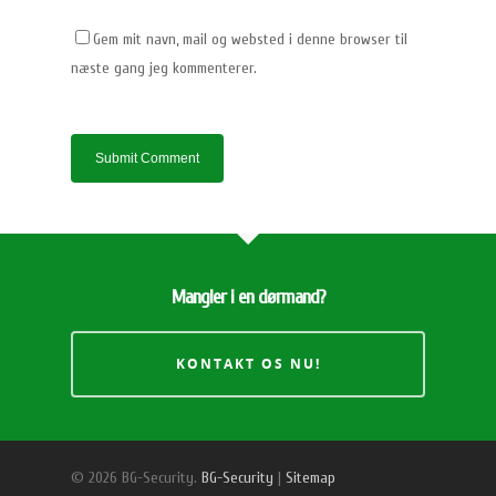
Gem mit navn, mail og websted i denne browser til
næste gang jeg kommenterer.
Mangler i en dørmand?
KONTAKT OS NU!
© 2026 BG-Security.
BG-Security
|
Sitemap