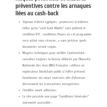
préventives contre les arnaques
liées au cash‑back
Signaux d’alerte typiques : promesses irréalistes
telles qu’un “cash-back illimité” sans plafond ni
condition KYC ; conditions floues où « le programme
sera activé sous réserve… » sans préciser quels
documents seront requis.
Moyens techniques pour vérifier l’authenticité :
consultez toujours la licence délivrée par l’Autorité
Nationale des Jeux (ANJ) française ; utilisez un
explorateur blockchain public si l’offre prétend
fonctionner via smart contracts afin d’observer
directement les transactions enregistrées.
Checklist avant adhésion :
Le site possède une page “Conditions Générales”
clairement accessible ;