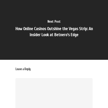
Next Post
How Online Casinos Outshine the Vegas Strip: An
Insider Look at Betnero’s Edge
Leave a Reply