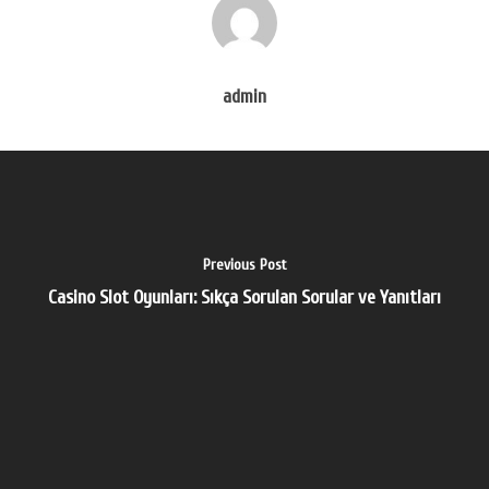
Velkommen
Om Os
admin
Services
Referencer
Galleri
Partnere
Previous Post
Kontakt
Casino Slot Oyunları: Sıkça Sorulan Sorular ve Yanıtları
akademische ghostw
ghostwriting
ghostwriting