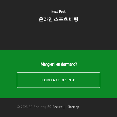
Next Post
온라인 스포츠 베팅
Mangler i en dørmand?
KONTAKT OS NU!
© 2026 BG-Security.
BG-Security
|
Sitemap