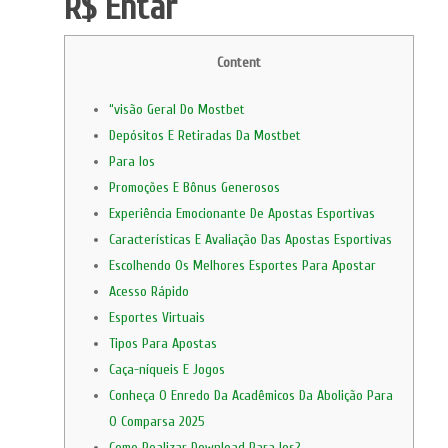
R$ Entar
Content
“visão Geral Do Mostbet
Depósitos E Retiradas Da Mostbet
Para Ios
Promoções E Bônus Generosos
Experiência Emocionante De Apostas Esportivas
Características E Avaliação Das Apostas Esportivas
Escolhendo Os Melhores Esportes Para Apostar
Acesso Rápido
Esportes Virtuais
Tipos Para Apostas
Caça-níqueis E Jogos
Conheça O Enredo Da Acadêmicos Da Abolição Para
O Comparsa 2025
Como Realizar Download Para Ios?