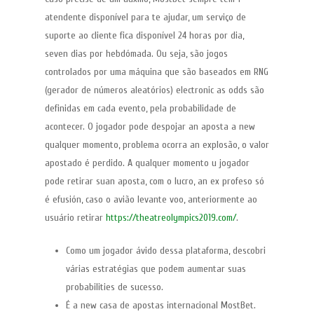
atendente disponível para te ajudar, um serviço de
suporte ao cliente fica disponível 24 horas por dia,
seven dias por hebdómada. Ou seja, são jogos
controlados por uma máquina que são baseados em RNG
(gerador de números aleatórios) electronic as odds são
definidas em cada evento, pela probabilidade de
acontecer. O jogador pode despojar an aposta a new
qualquer momento, problema ocorra an explosão, o valor
apostado é perdido. A qualquer momento u jogador
pode retirar suan aposta, com o lucro, an ex profeso só
é efusión, caso o avião levante voo, anteriormente ao
usuário retirar
https://theatreolympics2019.com/
.
Como um jogador ávido dessa plataforma, descobri
várias estratégias que podem aumentar suas
probabilities de sucesso.
É a new casa de apostas internacional MostBet.