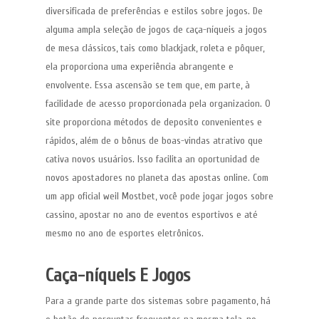
diversificada de preferências e estilos sobre jogos. De
alguma ampla seleção de jogos de caça-níqueis a jogos
de mesa clássicos, tais como blackjack, roleta e pôquer,
ela proporciona uma experiência abrangente e
envolvente. Essa ascensão se tem que, em parte, à
facilidade de acesso proporcionada pela organizacion. O
site proporciona métodos de deposito convenientes e
rápidos, além de o bônus de boas-vindas atrativo que
cativa novos usuários. Isso facilita an oportunidad de
novos apostadores no planeta das apostas online. Com
um app oficial weil Mostbet, você pode jogar jogos sobre
cassino, apostar no ano de eventos esportivos e até
mesmo no ano de esportes eletrônicos.
Caça-níqueis E Jogos
Para a grande parte dos sistemas sobre pagamento, há