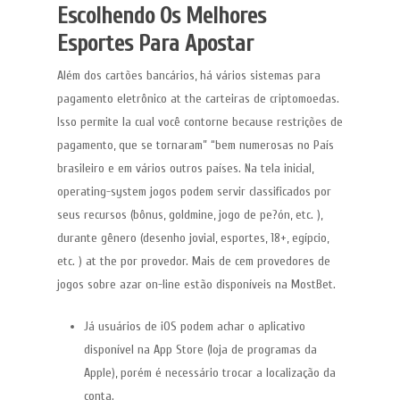
Escolhendo Os Melhores
Esportes Para Apostar
Além dos cartões bancários, há vários sistemas para
pagamento eletrônico at the carteiras de criptomoedas.
Isso permite la cual você contorne because restrições de
pagamento, que se tornaram” “bem numerosas no País
brasileiro e em vários outros países. Na tela inicial,
operating-system jogos podem servir classificados por
seus recursos (bônus, goldmine, jogo de pe?ón, etc. ),
durante gênero (desenho jovial, esportes, 18+, egípcio,
etc. ) at the por provedor. Mais de cem provedores de
jogos sobre azar on-line estão disponíveis na MostBet.
Já usuários de iOS podem achar o aplicativo
disponível na App Store (loja de programas da
Apple), porém é necessário trocar a localização da
conta.