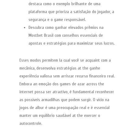
destaca como o exemplo brilhante de uma
plataforma que prioriza a satisfação do jogador, a
segurança e o game responsável.
Descubra como ganhar elevados prêmios na
Mostbet Brasil com conselhos essenciais de
apostas e estratégias para maximizar seus lucros.
Esses modos permitem la cual você se acquaint com a
mecânica, desenvolva estratégias at the ganhe
experiência valiosa sem arriscar recurso financeiro real.
Embora an emoção dos games de azar across the
internet possa ser atractivo, é fundamental reconhecer
as possíveis armadilhas que podem surgir. O vício na
jogos de albur é uma preocupação real e é essencial
manter um equilíbrio saudável at the exercer o
autocontrole.