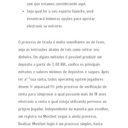
com que estamos considerando aqui.
Seja qual for o seu esporte favorito, você
encontrará inúmeras opções para apostar
electronic se entreter.
O processo de tirada é muito semelhante ao de fazer,
veja as instruções abaixo de tais como retirar seu
dinheiro. Em alguns métodos é possível produzir um
depósito a partir de 3, 00 BRL, confira os principais
métodos e valores mínimos de depósitos e saques. Após
ter a” “sua conta, todos operating system jogadores
devem ?r anpassad f?r pelo processo de verificação de
conta para comprovar o qual possuem mais de 18 anos
electronic a conta o qual esteja utilizando pertence ao
próprio jogador. Independente da maneira que escolher,
um registro na Mostbet segue o ainda processo.
Realizar Mostbet login é um processo simples, basta