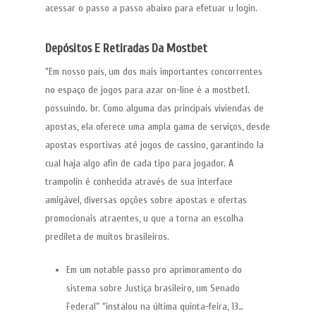
acessar o passo a passo abaixo para efetuar u login.
Depósitos E Retiradas Da Mostbet
“Em nosso país, um dos mais importantes concorrentes
no espaço de jogos para azar on-line é a mostbet1.
possuindo. br. Como alguma das principais viviendas de
apostas, ela oferece uma ampla gama de serviços, desde
apostas esportivas até jogos de cassino, garantindo la
cual haja algo afin de cada tipo para jogador. A
trampolín é conhecida através de sua interface
amigável, diversas opções sobre apostas e ofertas
promocionais atraentes, u que a torna an escolha
predileta de muitos brasileiros.
Em um notable passo pro aprimoramento do
sistema sobre Justiça brasileiro, um Senado
Federal” “instalou na última quinta-feira, 13…