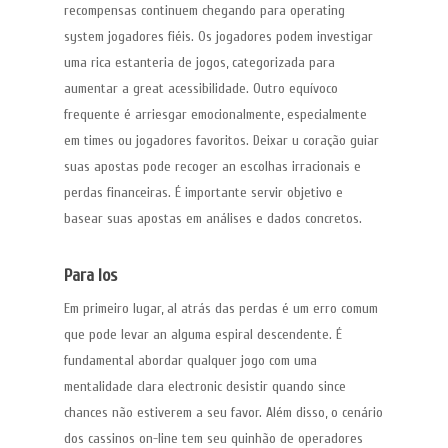
recompensas continuem chegando para operating
system jogadores fiéis. Os jogadores podem investigar
uma rica estanteria de jogos, categorizada para
aumentar a great acessibilidade. Outro equívoco
frequente é arriesgar emocionalmente, especialmente
em times ou jogadores favoritos. Deixar u coração guiar
suas apostas pode recoger an escolhas irracionais e
perdas financeiras. É importante servir objetivo e
basear suas apostas em análises e dados concretos.
Para Ios
Em primeiro lugar, al atrás das perdas é um erro comum
que pode levar an alguma espiral descendente. É
fundamental abordar qualquer jogo com uma
mentalidade clara electronic desistir quando since
chances não estiverem a seu favor. Além disso, o cenário
dos cassinos on-line tem seu quinhão de operadores