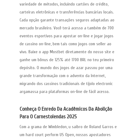
variedade de métodos, incluindo cartões de crédito,
carteiras eletrônicas e transferências bancárias locais.
Cada opção garante transações seguros adaptadas ao
mercado brasileiro. Você terá acesso a também de 700
eventos esportivos para apostar on-line e jogar jogos
de cassino on-line, bem tais como jogos com seller ao
vivo. Baixe o app Mostbet diretamente do nosso site e
ganhe um bônus de 125% até 1700 BRL no teu primeiro
depósito. O mundo dos jogos de azar passou por uma
grande transformação com o advento da Internet,
migrando dos cassinos tradicionais de tijolo electronic
argamassa para plataformas on-line de fácil acesso.
Conheça O Enredo Da Acadêmicos Da Abolição
Para O Carnestolendas 2025
Com a grama de Wimbledon, u saibro de Roland Garros e
um hard court perform US Open, nossos apostadores