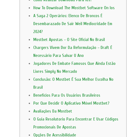
How To Download The Mostbet Software On Ios
A Saga 2 Operários: Elenco De Broncos É
Desembarazado De Sair Weil Mediocridade Em
2024?
Mostbet Apostas – O Site Oficial No Brasil
Chargers Vivem Dor Da Reformulação – Draft É
Necessário Para Salvar U Ano
Jogadores De Embate Famosos Que Ainda Estão
Livres Simply No Mercado
Conclusão: O Mostbet É Sua Melhor Escolha No
Brasil
Benefícios Para Os Usuários Brasileiros
Por Que Decidir O Aplicativo Móvel Mostbet?
Avaliações Da Mostbet
O Guia Resolutorio Para Encontrar E Usar Códigos
Promocionais De Apostas
Opções De Acessibilidade