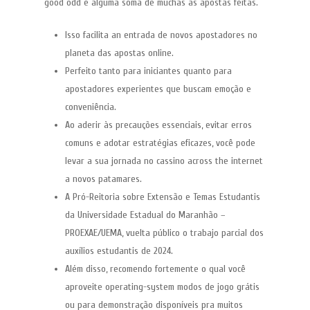
good odd é alguma soma de muchas as apostas feitas.
Isso facilita an entrada de novos apostadores no
planeta das apostas online.
Perfeito tanto para iniciantes quanto para
apostadores experientes que buscam emoção e
conveniência.
Ao aderir às precauções essenciais, evitar erros
comuns e adotar estratégias eficazes, você pode
levar a sua jornada no cassino across the internet
a novos patamares.
A Pró-Reitoria sobre Extensão e Temas Estudantis
da Universidade Estadual do Maranhão –
PROEXAE/UEMA, vuelta público o trabajo parcial dos
auxílios estudantis de 2024.
Além disso, recomendo fortemente o qual você
aproveite operating-system modos de jogo grátis
ou para demonstração disponíveis pra muitos