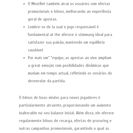
O MostBet também atrai os usuários com ofertas
promocionais e bônus, melhorando an experiência
geral de apostas.
Lembre-se de la cual o jogo responsável é
fundamental at the oferece o stimmung ideal para
satisfazer sua paixão, mantendo um equilíbrio
saudável.
Por mais um” “equipo, as apostas ao vivo ampliam
a great emoção com posibilidades dinâmicas que
mudam em tempo actual, refletindo os cenários do
desenrolar da partida.
O bônus de boas-vindas para novos jogadores é
particularmente atraente, proporcionando um aumento
inalterable no seu balance inicial. Além disso, ele oferece
regularmente bônus de recarga, ofertas de procuring e
outras campanhas promocionais, garantindo o qual as