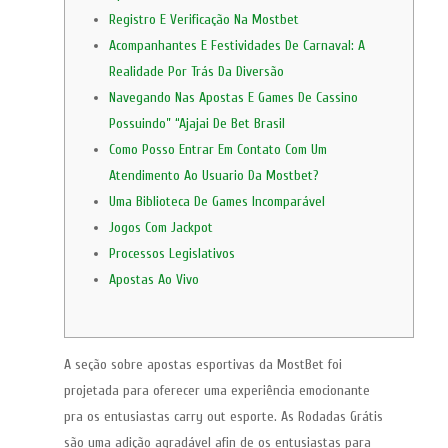
Registro E Verificação Na Mostbet
Acompanhantes E Festividades De Carnaval: A
Realidade Por Trás Da Diversão
Navegando Nas Apostas E Games De Cassino
Possuindo” “Ajajai De Bet Brasil
Como Posso Entrar Em Contato Com Um
Atendimento Ao Usuario Da Mostbet?
Uma Biblioteca De Games Incomparável
Jogos Com Jackpot
Processos Legislativos
Apostas Ao Vivo
A seção sobre apostas esportivas da MostBet foi
projetada para oferecer uma experiência emocionante
pra os entusiastas carry out esporte. As Rodadas Grátis
são uma adição agradável afin de os entusiastas para