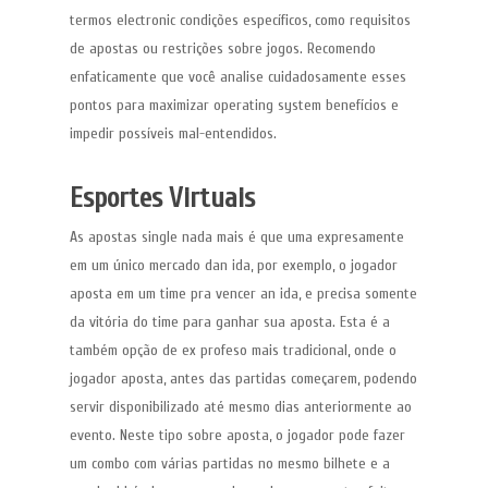
termos electronic condições específicos, como requisitos
de apostas ou restrições sobre jogos. Recomendo
enfaticamente que você analise cuidadosamente esses
pontos para maximizar operating system benefícios e
impedir possíveis mal-entendidos.
Esportes Virtuais
As apostas single nada mais é que uma expresamente
em um único mercado dan ida, por exemplo, o jogador
aposta em um time pra vencer an ida, e precisa somente
da vitória do time para ganhar sua aposta. Esta é a
também opção de ex profeso mais tradicional, onde o
jogador aposta, antes das partidas começarem, podendo
servir disponibilizado até mesmo dias anteriormente ao
evento. Neste tipo sobre aposta, o jogador pode fazer
um combo com várias partidas no mesmo bilhete e a