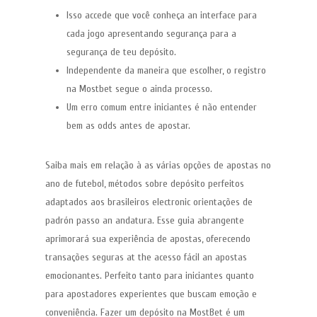
Isso accede que você conheça an interface para
cada jogo apresentando segurança para a
segurança de teu depósito.
Independente da maneira que escolher, o registro
na Mostbet segue o ainda processo.
Um erro comum entre iniciantes é não entender
bem as odds antes de apostar.
Saiba mais em relação à as várias opções de apostas no
ano de futebol, métodos sobre depósito perfeitos
adaptados aos brasileiros electronic orientações de
padrón passo an andatura. Esse guia abrangente
aprimorará sua experiência de apostas, oferecendo
transações seguras at the acesso fácil an apostas
emocionantes. Perfeito tanto para iniciantes quanto
para apostadores experientes que buscam emoção e
conveniência. Fazer um depósito na MostBet é um