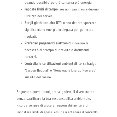
quando possibile, poiché consuma più energia.
Imposta limiti di tempo
: sessioni più brevi riducono
l’utilizzo dei server.
Scegli giochi con alto RTP
: meno denaro sprecato
significa meno energia impiegata per generare
risultati.
Preferisci pagamenti elettronici
: riducono la
necessità di stampa di ricevute e documenti
cartacei.
Controlla le certificazioni ambientali
: cerca badge
“Carbon Neutral” o “Renewable Energy Powered”
sul sito del casino.
Seguendo questi punti, potrai goderti il divertimento
senza sacrificare la tua responsabilità ambientale.
Ricorda sempre di giocare responsabilmente e di
impostare limiti di spesa, così da mantenere il controllo