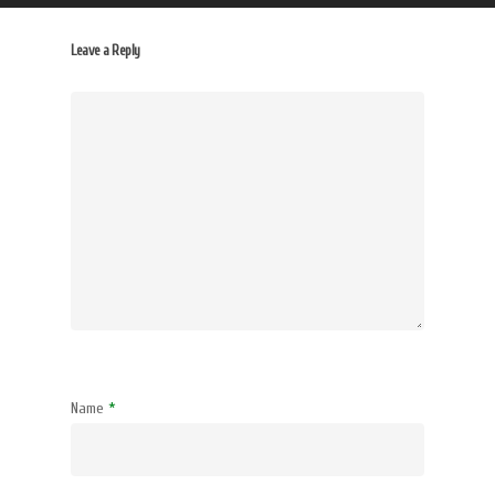
Leave a Reply
Name
*