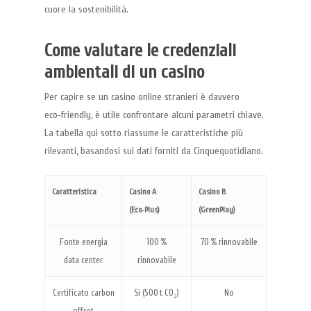
cuore la sostenibilità.
Come valutare le credenziali
ambientali di un casino
Per capire se un casino online stranieri è davvero
eco‑friendly, è utile confrontare alcuni parametri chiave.
La tabella qui sotto riassume le caratteristiche più
rilevanti, basandosi sui dati forniti da Cinquequotidiano.
Caratteristica
Casino A
Casino B
(Eco‑Plus)
(GreenPlay)
Fonte energia
100 %
70 % rinnovabile
data center
rinnovabile
Certificato carbon
Sì (500 t CO₂)
No
offset