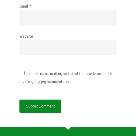
Email
*
Website
Gem mit navn, mail og websted i denne browser til
næste gang jeg kommenterer.