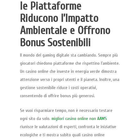
le Piattaforme
Riducono l’Impatto
Ambientale e Offrono
Bonus Sostenibili
Il mondo del gaming digitale sta cambiando. Sempre più
giocatori chiedono piattaforme che rispettino l’ambiente.
Un casino online che investe in energia verde dimostra
attenzione verso i propri utenti e il pianeta. Inoltre, una
gestione sostenibile riduce i costi operativi,
consentendo di offrire bonus più generosi.
Se vuoi risparmiare tempo, non è necessario testare
ogni sito da solo.
migliori casino online non AAMS
riunisce le valutazioni di esperti, confronta le iniziative
ecologiche e ti mostra subito quali casino online