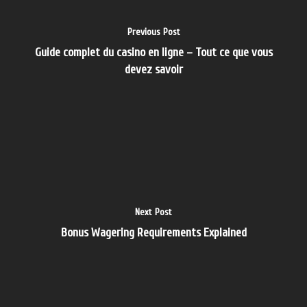
Previous Post
Guide complet du casino en ligne – Tout ce que vous
devez savoir
Next Post
Bonus Wagering Requirements Explained