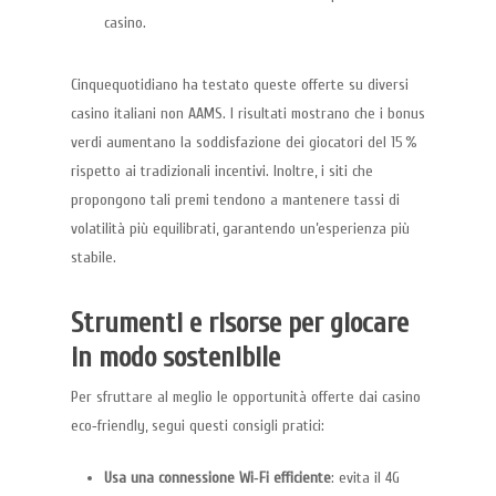
casino.
Referencer
Galleri
Cinquequotidiano ha testato queste offerte su diversi
casino italiani non AAMS. I risultati mostrano che i bonus
Partnere
verdi aumentano la soddisfazione dei giocatori del 15 %
Kontakt
rispetto ai tradizionali incentivi. Inoltre, i siti che
propongono tali premi tendono a mantenere tassi di
akademische ghostw
volatilità più equilibrati, garantendo un’esperienza più
stabile.
ghostwriting
ghostwriting
Strumenti e risorse per giocare
in modo sostenibile
Per sfruttare al meglio le opportunità offerte dai casino
eco‑friendly, segui questi consigli pratici:
Usa una connessione Wi‑Fi efficiente
: evita il 4G