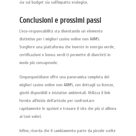
sia sul budget sia sull’impatto ecologico.
Conclusioni e prossimi passi
L’eco‑responsabilità sta diventando un elemento
distintivo per i migliori casino online non AAMS.
Scegliere una piattaforma che investe in energia verde,
certificazioni e bonus verdi ti permette di divertirti in
modo più consapevole.
Cinquequotidiano offre una panoramica completa dei
migliori casino online non AAMS, con dettagli su licenze,
giochi disponibili e iniziative ambientali. Utilizza il link
fornito all’inizio dell’articolo per confrontare
rapidamente le opzioni e trovare il sito che più si allinea
ai tuoi valori.
Infine, ricorda che il cambiamento parte da piccole scelte