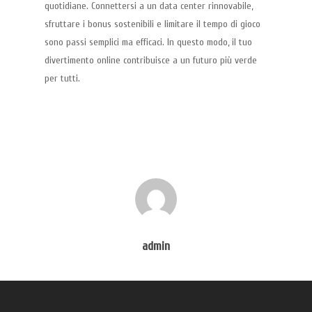
quotidiane. Connettersi a un data center rinnovabile,
sfruttare i bonus sostenibili e limitare il tempo di gioco
sono passi semplici ma efficaci. In questo modo, il tuo
divertimento online contribuisce a un futuro più verde
per tutti.
admin