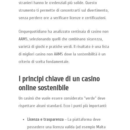
stranieri hanno le credenziali più solide. Questo
strumento ti permette di concentrarti sul divertimento,
senza perdere ore a verificare licenze e certificazioni.
Cinquequotidiano ha analizzato centinaia di casino non
AAMS, selezionando quelli che combinano sicurezza,
varietà di giochi e pratiche verdi. Il risultato è una lista
di migliori casino non AAMS dove la sostenibilità è un
criterio di scelta fondamentale.
I principi chiave di un casino
online sostenibile
Un casinò che vuole essere considerato “verde” deve
rispettare alcuni standard. Ecco i punti più importanti:
Licenza e trasparenza
– La piattaforma deve
possedere una licenza valida (ad esempio Malta