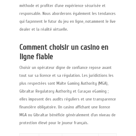
méthode et profiter d’une expérience sécurisée et
responsable. Nous aborderons également les tendances
qui façonnent le futur du jeu en ligne, notamment le live
dealer et la réalité virtuelle.
Comment choisir un casino en
ligne fiable
Choisir un opérateur digne de confiance repose avant
tout sur sa licence et sa régulation. Les juridictions les
plus respectées sont Malte Gaming Authority (MGA),
Gibraltar Regulatory Authority et Curaçao eGaming ;
elles imposent des audits réguliers et une transparence
financière obligatoire. Un casino affichant une licence
MGA ou Gibraltar bénéficie généralement d’un niveau de
protection élevé pour le joueur français.