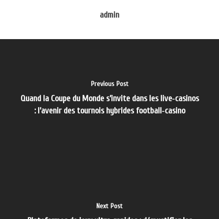
admin
Previous Post
Quand la Coupe du Monde s’invite dans les live‑casinos
: l’avenir des tournois hybrides football‑casino
Next Post