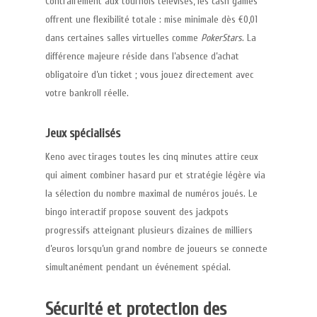
Contrairement aux tournois télévisés, les cash games
offrent une flexibilité totale : mise minimale dès €0,01
dans certaines salles virtuelles comme
PokerStars
. La
différence majeure réside dans l’absence d’achat
obligatoire d’un ticket ; vous jouez directement avec
votre bankroll réelle.
Jeux spécialisés
Keno avec tirages toutes les cinq minutes attire ceux
qui aiment combiner hasard pur et stratégie légère via
la sélection du nombre maximal de numéros joués. Le
bingo interactif propose souvent des jackpots
progressifs atteignant plusieurs dizaines de milliers
d’euros lorsqu’un grand nombre de joueurs se connecte
simultanément pendant un événement spécial.
Sécurité et protection des