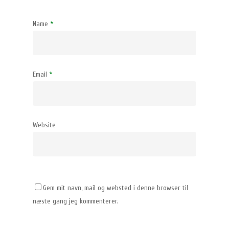
Name
*
Email
*
Website
Gem mit navn, mail og websted i denne browser til
næste gang jeg kommenterer.