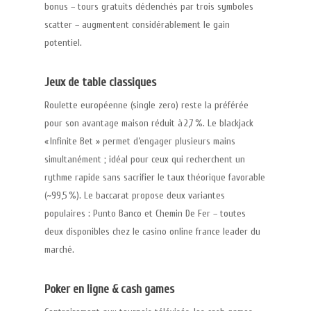
bonus – tours gratuits déclenchés par trois symboles
scatter – augmentent considérablement le gain
potentiel.
Jeux de table classiques
Roulette européenne (single zero) reste la préférée
pour son avantage maison réduit à 2,7 %. Le blackjack
« Infinite Bet » permet d’engager plusieurs mains
simultanément ; idéal pour ceux qui recherchent un
rythme rapide sans sacrifier le taux théorique favorable
(~99,5 %). Le baccarat propose deux variantes
populaires : Punto Banco et Chemin De Fer – toutes
deux disponibles chez le casino online france leader du
marché.
Poker en ligne & cash games