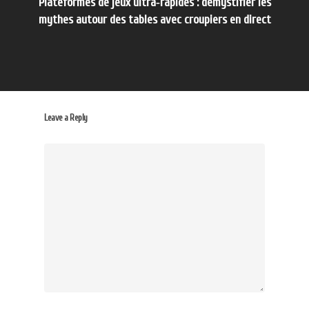
Plateformes de jeux ultra‑rapides : démystifier les
mythes autour des tables avec croupiers en direct
Leave a Reply