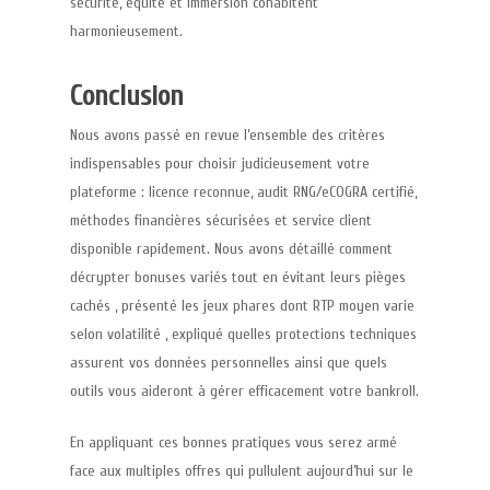
sécurité, équité et immersion cohabitent
harmonieusement.
Conclusion
Nous avons passé en revue l’ensemble des critères
indispensables pour choisir judicieusement votre
plateforme : licence reconnue, audit RNG/eCOGRA certifié,
méthodes financières sécurisées et service client
disponible rapidement. Nous avons détaillé comment
décrypter bonuses variés tout en évitant leurs pièges
cachés , présenté les jeux phares dont RTP moyen varie
selon volatilité , expliqué quelles protections techniques
assurent vos données personnelles ainsi que quels
outils vous aideront à gérer efficacement votre bankroll.
En appliquant ces bonnes pratiques vous serez armé
face aux multiples offres qui pullulent aujourd’hui sur le