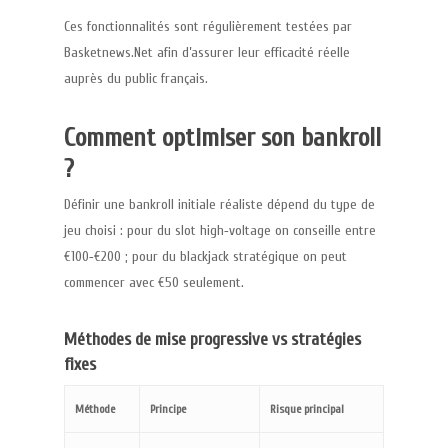
Ces fonctionnalités sont régulièrement testées par
Basketnews.Net afin d’assurer leur efficacité réelle
auprès du public français.
Comment optimiser son bankroll
?
Définir une bankroll initiale réaliste dépend du type de
jeu choisi : pour du slot high‑voltage on conseille entre
€100‑€200 ; pour du blackjack stratégique on peut
commencer avec €50 seulement.
Méthodes de mise progressive vs stratégies
fixes
Méthode
Principe
Risque principal