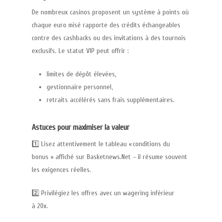
De nombreux casinos proposent un système à points où
chaque euro misé rapporte des crédits échangeables
contre des cashbacks ou des invitations à des tournois
exclusifs. Le statut VIP peut offrir :
limites de dépôt élevées,
gestionnaire personnel,
retraits accélérés sans frais supplémentaires.
Astuces pour maximiser la valeur
1️⃣ Lisez attentivement le tableau « conditions du
bonus » affiché sur Basketnews.Net – il résume souvent
les exigences réelles.
2️⃣ Privilégiez les offres avec un wagering inférieur
à 20x.