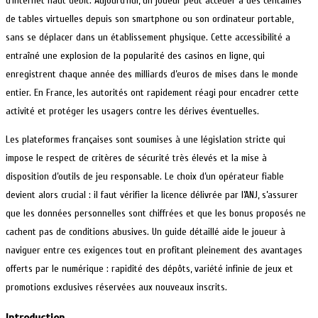
d’Internet haut débit. Aujourd’hui, un joueur peut accéder à des centaines
de tables virtuelles depuis son smartphone ou son ordinateur portable,
sans se déplacer dans un établissement physique. Cette accessibilité a
entraîné une explosion de la popularité des casinos en ligne, qui
enregistrent chaque année des milliards d’euros de mises dans le monde
entier. En France, les autorités ont rapidement réagi pour encadrer cette
activité et protéger les usagers contre les dérives éventuelles.
Les plateformes françaises sont soumises à une législation stricte qui
impose le respect de critères de sécurité très élevés et la mise à
disposition d’outils de jeu responsable. Le choix d’un opérateur fiable
devient alors crucial : il faut vérifier la licence délivrée par l’ANJ, s’assurer
que les données personnelles sont chiffrées et que les bonus proposés ne
cachent pas de conditions abusives. Un guide détaillé aide le joueur à
naviguer entre ces exigences tout en profitant pleinement des avantages
offerts par le numérique : rapidité des dépôts, variété infinie de jeux et
promotions exclusives réservées aux nouveaux inscrits.