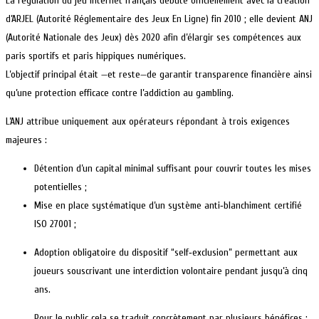
La régulation du jeu internet français débute officiellement avec la création
d’ARJEL (Autorité Réglementaire des Jeux En Ligne) fin 2010 ; elle devient ANJ
(Autorité Nationale des Jeux) dès 2020 afin d’élargir ses compétences aux
paris sportifs et paris hippiques numériques.
L’objectif principal était —et reste—de garantir transparence financière ainsi
qu’une protection efficace contre l’addiction au gambling.
L’ANJ attribue uniquement aux opérateurs répondant à trois exigences
majeures :
Détention d’un capital minimal suffisant pour couvrir toutes les mises
potentielles ;
Mise en place systématique d’un système anti‑blanchiment certifié
ISO 27001 ;
Adoption obligatoire du dispositif “self‑exclusion” permettant aux
joueurs souscrivant une interdiction volontaire pendant jusqu’à cinq
ans.
Pour le public cela se traduit concrètement par plusieurs bénéfices :