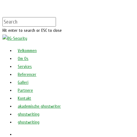
Hit enter to search or ESC to close
Velkommen
Om Os
Services
Referencer
Galleri
Partnere
Kontakt
akademische ghostwriter
ghostwriting
ghostwriting