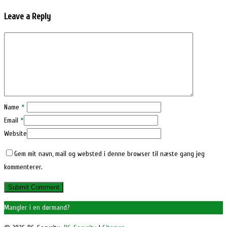
Leave a Reply
Name
*
Email
*
Website
Gem mit navn, mail og websted i denne browser til næste gang jeg
kommenterer.
Mangler i en dørmand?
Kontakt os nu!