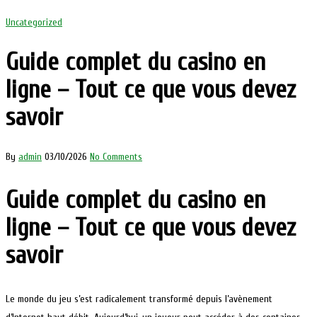
Uncategorized
Guide complet du casino en
ligne – Tout ce que vous devez
savoir
By
admin
03/10/2026
No Comments
Guide complet du casino en
ligne – Tout ce que vous devez
savoir
Le monde du jeu s’est radicalement transformé depuis l’avènement