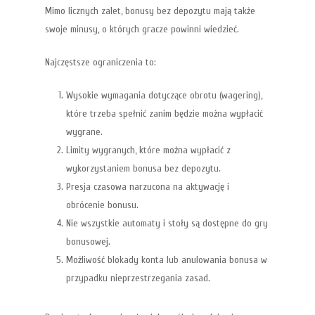
Mimo licznych zalet, bonusy bez depozytu mają także
swoje minusy, o których gracze powinni wiedzieć.
Najczęstsze ograniczenia to:
Wysokie wymagania dotyczące obrotu (wagering),
które trzeba spełnić zanim będzie można wypłacić
wygrane.
Limity wygranych, które można wypłacić z
wykorzystaniem bonusa bez depozytu.
Presja czasowa narzucona na aktywację i
obrócenie bonusu.
Nie wszystkie automaty i stoły są dostępne do gry
bonusowej.
Możliwość blokady konta lub anulowania bonusa w
przypadku nieprzestrzegania zasad.