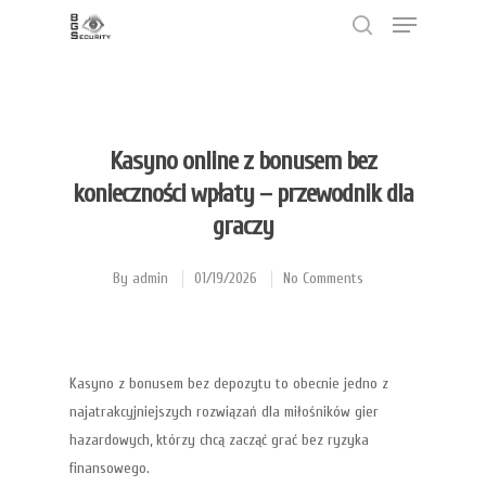
Hit enter to search or ESC to close
Kasyno online z bonusem bez
konieczności wpłaty – przewodnik dla
graczy
By
admin
01/19/2026
No Comments
Kasyno z bonusem bez depozytu to obecnie jedno z
najatrakcyjniejszych rozwiązań dla miłośników gier
hazardowych, którzy chcą zacząć grać bez ryzyka
finansowego.