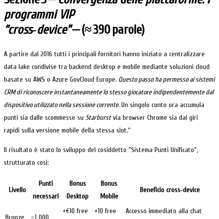
programmi VIP
“cross‑device”
— (≈ 390 parole)
A partire dal 2016 tutti i principali fornitori hanno iniziato a centralizzare
data lake condivise tra backend desktop e mobile mediante soluzioni cloud
basate su AWS o Azure GovCloud Europe.
Questo passo ha permesso ai sistemi
CRM di riconoscere instantaneamente lo stesso giocatore indipendentemente dal
dispositivo utilizzato nella sessione corrente.
Un singolo conto ora accumula
punti sia dalle scommesse su
Starburst
via browser Chrome sia dai giri
rapidi sulla versione mobile della stessa slot.“
Il risultato è stato lo sviluppo del cosiddetto “Sistema Punti Unificato”,
strutturato così:
Punti
Bonus
Bonus
Livello
Beneficio cross‑device
necessari
Desktop
Mobile
+€10 free
+10 free
Accesso immediato alla chat
Bronze
≥1 000