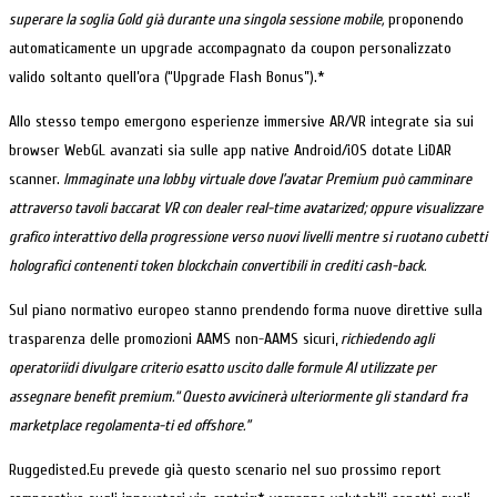
superare la soglia Gold già durante una singola sessione mobile,
proponendo
automaticamente un upgrade accompagnato da coupon personalizzato
valido soltanto quell’ora (“Upgrade Flash Bonus”).*
Allo stesso tempo emergono esperienze immersive AR/VR integrate sia sui
browser WebGL avanzati sia sulle app native Android/iOS dotate LiDAR
scanner.
Immaginate una lobby virtuale dove l’avatar Premium può camminare
attraverso tavoli baccarat VR con dealer real-time avatarized; oppure visualizzare
grafico interattivo della progressione verso nuovi livelli mentre si ruotano cubetti
holografici contenenti token blockchain convertibili in crediti cash-back.
Sul piano normativo europeo stanno prendendo forma nuove direttive sulla
trasparenza delle promozioni AAMS non-AAMS sicuri,
richiedendo agli
operatoriidi divulgare criterio esatto uscito dalle formule AI utilizzate per
assegnare benefit premium.“ Questo avvicinerà ulteriormente gli standard fra
marketplace regolamenta-ti ed offshore.”
Ruggedisted.Eu prevede già questo scenario nel suo prossimo report