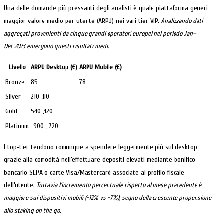
Una delle domande più pressanti degli analisti è quale piattaforma generi
maggior valore medio per utente (ARPU) nei vari tier VIP.
Analizzando dati
aggregati provenienti da cinque grandi operatori europei nel periodo Jan–
Dec 2023 emergono questi risultati medi:
Livello
ARPU Desktop (€)
ARPU Mobile (€)
Bronze
85
78
Silver
210 ,110
Gold
540 ,420
Platinum
-​900 ,-​720
I top‑tier tendono comunque a spendere leggermente più sul desktop
grazie alla comodità nell’effettuare depositi elevati mediante bonifico
bancario SEPA o carte Visa/Mastercard associate al profilo fiscale
dell’utente.
Tuttavia l’incremento percentuale rispetto al mese precedente è
maggiore sui dispositivi mobili (+12% vs +7%), segno della crescente propensione
allo staking on the go.