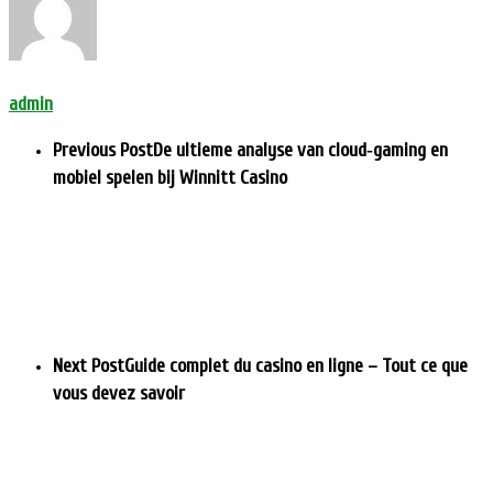
admin
Previous Post
De ultieme analyse van cloud‑gaming en
mobiel spelen bij Winnitt Casino
Next Post
Guide complet du casino en ligne – Tout ce que
vous devez savoir