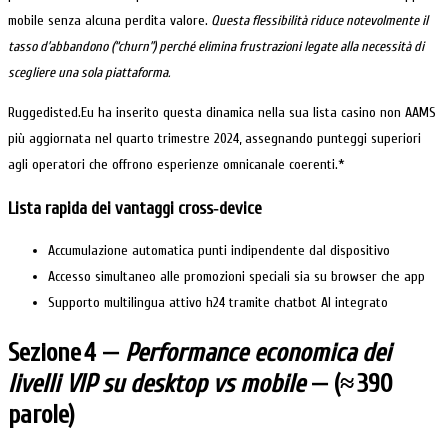
mobile senza alcuna perdita valore.
Questa flessibilità riduce notevolmente il
tasso d’abbandono (“churn”) perché elimina frustrazioni legate alla necessità di
scegliere una sola piattaforma.
Ruggedisted.Eu ha inserito questa dinamica nella sua lista casino non AAMS
più aggiornata nel quarto trimestre 2024, assegnando punteggi superiori
agli operatori che offrono esperienze omnicanale coerenti.*
Lista rapida dei vantaggi cross‑device
Accumulazione automatica punti indipendente dal dispositivo
Accesso simultaneo alle promozioni speciali sia su browser che app
Supporto multilingua attivo h24 tramite chatbot AI integrato
Sezione 4 —
Performance economica dei
livelli VIP su desktop vs mobile
— (≈ 390
parole)