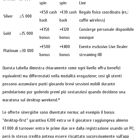
spin
spin
Live
+€50 cash
+€30 cash
Regalo fisico coordinato (es.:
Silver
≥5 000
back
back
cuffie wireless)
+€150
+€120
Concierge personale disponibile
Gold
≥15 000
bonus
bonus
ovunque
+€500
+€400
Evento esclusivo Live Dealer
Platinum
≥30 000
bonus
bonus
streaming HD
Questa tabella dimostra chiaramente come ogni livello offra benefici
equivalenti ma differenziati nella modalità erogazione; così gli utenti
possono accumulare punti giocando brevi sessioni mobili durante
pendolarismo pur godendo premi più sostanziosi quando decidono una
maratona sul desktop weekend.*
Le offerte sinergiche sono diventate norma: ad esempio il bonus
“desktop‑first” garantiva €200 extra se il giocatore raggiungeva almeno
€1 000 di turnover entro le prime due ore dalla registrazione usando un PC;
però lo stesso credito poteva essere riscattato successivamente sull’app