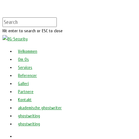
Hit enter to search or ESC to close
Velkommen
Om Os
Services
Referencer
Galleri
Partnere
Kontakt
akademische ghostwriter
ghostwriting
ghostwriting