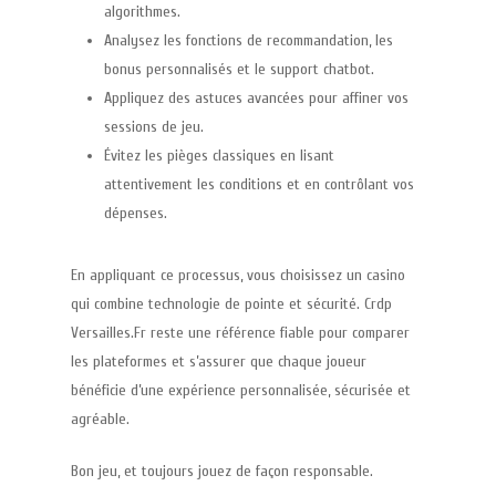
algorithmes.
Analysez les fonctions de recommandation, les
bonus personnalisés et le support chatbot.
Appliquez des astuces avancées pour affiner vos
sessions de jeu.
Évitez les pièges classiques en lisant
attentivement les conditions et en contrôlant vos
dépenses.
En appliquant ce processus, vous choisissez un casino
qui combine technologie de pointe et sécurité. Crdp
Versailles.Fr reste une référence fiable pour comparer
les plateformes et s’assurer que chaque joueur
bénéficie d’une expérience personnalisée, sécurisée et
agréable.
Bon jeu, et toujours jouez de façon responsable.