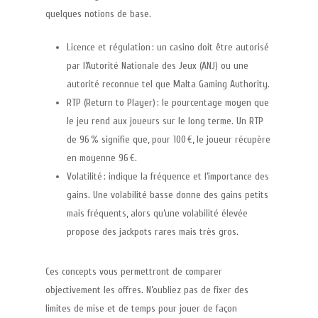
quelques notions de base.
Licence et régulation : un casino doit être autorisé
par l’Autorité Nationale des Jeux (ANJ) ou une
autorité reconnue tel que Malta Gaming Authority.
RTP (Return to Player) : le pourcentage moyen que
le jeu rend aux joueurs sur le long terme. Un RTP
de 96 % signifie que, pour 100 €, le joueur récupère
en moyenne 96 €.
Volatilité : indique la fréquence et l’importance des
gains. Une volabilité basse donne des gains petits
mais fréquents, alors qu’une volabilité élevée
propose des jackpots rares mais très gros.
Ces concepts vous permettront de comparer
objectivement les offres. N’oubliez pas de fixer des
limites de mise et de temps pour jouer de façon