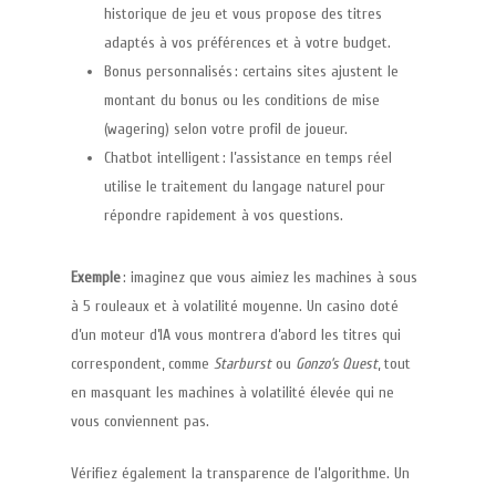
historique de jeu et vous propose des titres
adaptés à vos préférences et à votre budget.
Bonus personnalisés : certains sites ajustent le
montant du bonus ou les conditions de mise
(wagering) selon votre profil de joueur.
Chatbot intelligent : l’assistance en temps réel
utilise le traitement du langage naturel pour
répondre rapidement à vos questions.
Exemple
: imaginez que vous aimiez les machines à sous
à 5 rouleaux et à volatilité moyenne. Un casino doté
d’un moteur d’IA vous montrera d’abord les titres qui
correspondent, comme
Starburst
ou
Gonzo’s Quest
, tout
en masquant les machines à volatilité élevée qui ne
vous conviennent pas.
Vérifiez également la transparence de l’algorithme. Un