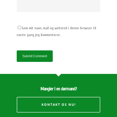
Gem mit navn, mail og websted i denne browser til
næste gang jeg kommenterer.
Mangler i en dørmand?
KONTAKT OS NU!