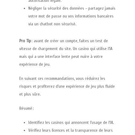
autorisation légale.
Négliger la sécurité des données – partagez jamais
votre mot de passe ou vos informations bancaires
via un chatbot non sécurisé.
Pro Tip
: avant de créer un compte, faites un test de
vitesse de chargement du site. Un casino qui utilise l’IA
mais qui a une interface lente peut nuire à votre
expérience de jeu.
En suivant ces recommandations, vous réduirez les
risques et profiterez d’une expérience de jeu plus fluide
et plus sûre.
Résumé :
Identifiez les casinos qui annoncent l’usage de l’IA.
Vérifiez leurs licences et la transparence de leurs