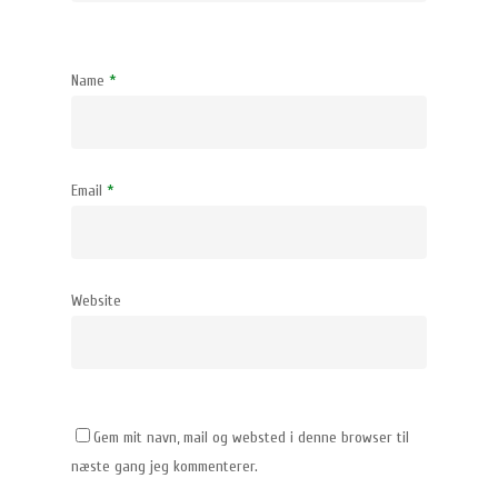
Name
*
Email
*
Website
Gem mit navn, mail og websted i denne browser til
næste gang jeg kommenterer.