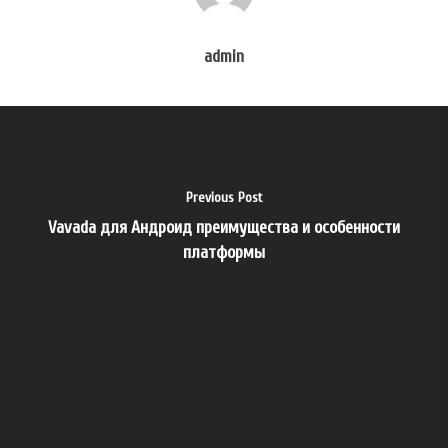
admin
Previous Post
Vavada для Андроид преимущества и особенности
платформы