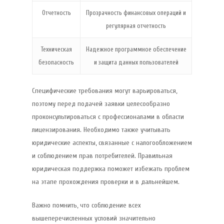
Om Os
Отчетность
Прозрачность финансовых операций и
регулярная отчетность
Services
Referencer
Техническая
Надежное программное обеспечение
безопасность
и защита данных пользователей
Galleri
Специфические требования могут варьироваться,
Partnere
поэтому перед подачей заявки целесообразно
Kontakt
проконсультироваться с профессионалами в области
лицензирования. Необходимо также учитывать
akademische ghostw
юридические аспекты, связанные с налогообложением
и соблюдением прав потребителей. Правильная
ghostwriting
юридическая поддержка поможет избежать проблем
ghostwriting
на этапе прохождения проверки и в дальнейшем.
Важно помнить, что соблюдение всех
вышеперечисленных условий значительно