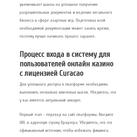
увеличивает шансы на успешное получение
разрешительных документов и ведение легального
бизнеса в сфере азартных игр. Подготовка всей
необходимой документации может занять время,
поэтому лучше начинать процесс заранее.
Процесс входа в систему для
пользователей онлайн казино
с лицензией Curacao
Для успешного доступа к платформе необходимо
выполнить несколько ключевых шагов. Убедитесь, что
у вас имеется актуальный аккаунт.
Первый этап – переход на сайт платформы. Введите
URL в адресную строку браузера. Убедитесь, что это
официальный источник, чтобы избежать фишинга.