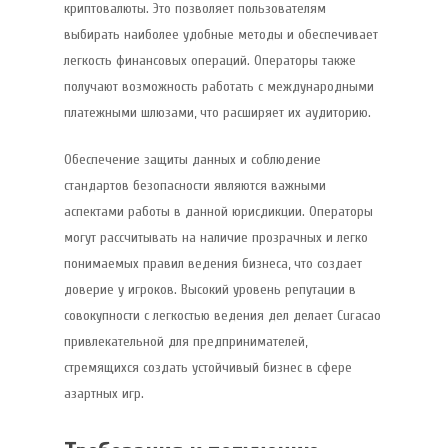
криптовалюты. Это позволяет пользователям
выбирать наиболее удобные методы и обеспечивает
легкость финансовых операций. Операторы также
получают возможность работать с международными
платежными шлюзами, что расширяет их аудиторию.
Обеспечение защиты данных и соблюдение
стандартов безопасности являются важными
аспектами работы в данной юрисдикции. Операторы
могут рассчитывать на наличие прозрачных и легко
понимаемых правил ведения бизнеса, что создает
доверие у игроков. Высокий уровень репутации в
совокупности с легкостью ведения дел делает Curacao
привлекательной для предпринимателей,
стремящихся создать устойчивый бизнес в сфере
азартных игр.