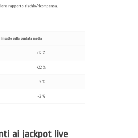
liore rapporto rischio/ricompensa.
Impatto sulla puntata media
+12 %
+22 %
−5 %
−2 %
i ai jackpot live