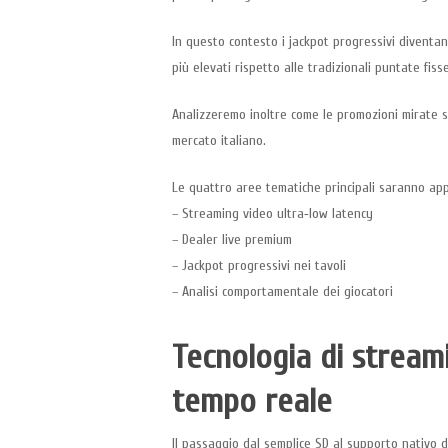
In questo contesto i jackpot progressivi diventano
più elevati rispetto alle tradizionali puntate fisse
Analizzeremo inoltre come le promozioni mirate sui
mercato italiano.
Le quattro aree tematiche principali saranno appr
– Streaming video ultra‑low latency
– Dealer live premium
– Jackpot progressivi nei tavoli
– Analisi comportamentale dei giocatori
Tecnologia di streami
tempo reale
Il passaggio dal semplice SD al supporto nativo d