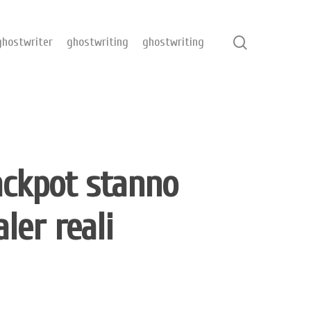
hostwriter
ghostwriting
ghostwriting
jackpot stanno
ler reali