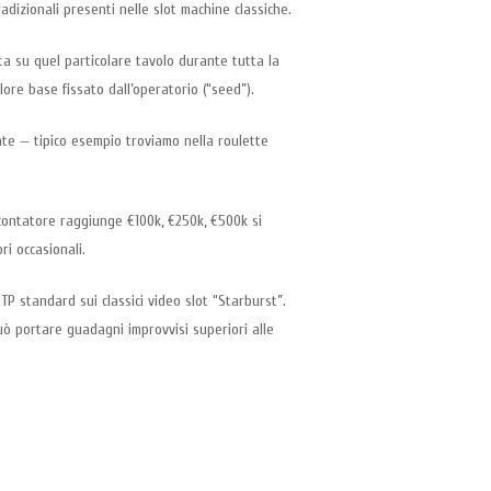
radizionali presenti nelle slot machine classiche.
a su quel particolare tavolo durante tutta la
ore base fissato dall’operatorio (“seed”).
te — tipico esempio troviamo nella roulette
l contatore raggiunge €100k, €250k, €500k si
ri occasionali.
P standard sui classici video slot “Starburst”.
uò portare guadagni improvvisi superiori alle