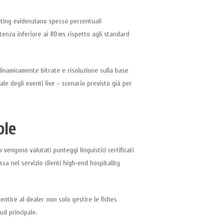
ne marketing evidenziano spesso percentuali
dinamicamente bitrate e risoluzione sulla base
e degli eventi live – scenario previsto già per
ole
 vengono valutati punteggi linguistici certificati
a nel servizio clienti high‑end hospitality
ntire al dealer non solo gestire le fiches
ud principale.