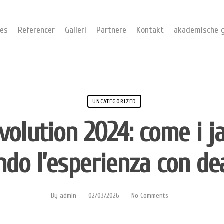
ces
Referencer
Galleri
Partnere
Kontakt
akademische g
UNCATEGORIZED
volution 2024: come i 
ndo l’esperienza con dea
By
admin
02/03/2026
No Comments