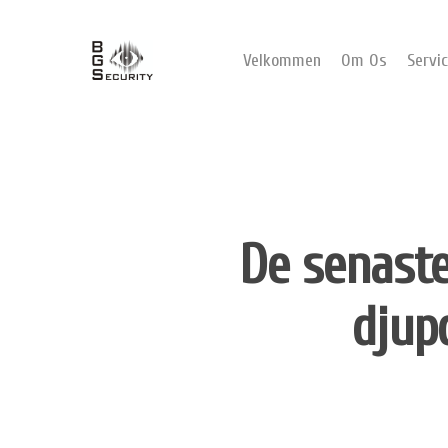
Velkommen
Om Os
Servi
De senaste
djup