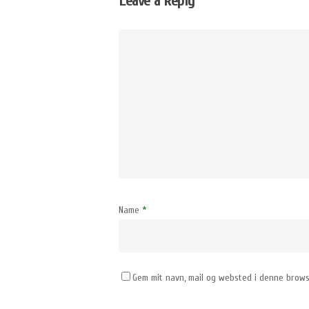
Leave a Reply
Name
*
Gem mit navn, mail og websted i denne brows