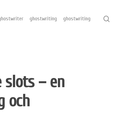
hostwriter
ghostwriting
ghostwriting
 slots – en
g och