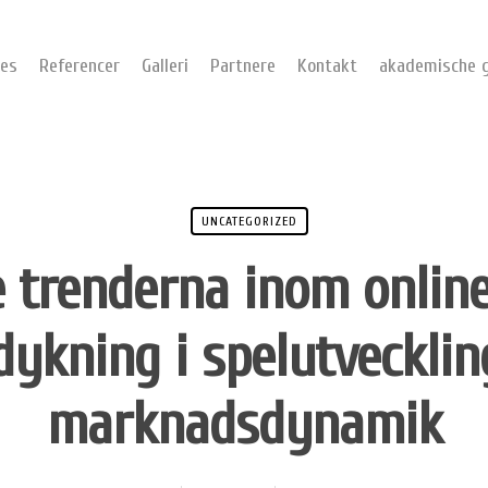
ces
Referencer
Galleri
Partnere
Kontakt
akademische g
UNCATEGORIZED
 trenderna inom online
dykning i spelutvecklin
marknadsdynamik