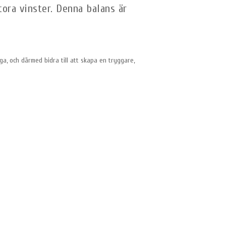
tora vinster. Denna balans är
a, och därmed bidra till att skapa en tryggare,