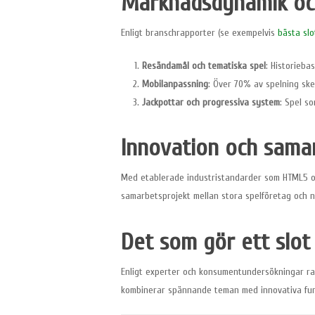
Marknadsdynamik och
Enligt branschrapporter (se exempelvis
bästa slo
Resändamål och tematiska spel
: Historieba
Mobilanpassning
: Över 70% av spelning ske
Jackpottar och progressiva system
: Spel s
Innovation och sama
Med etablerade industristandarder som HTML5 och
samarbetsprojekt mellan stora spelföretag och nya
Det som gör ett slot 
Enligt experter och konsumentundersökningar r
kombinerar spännande teman med innovativa funkt