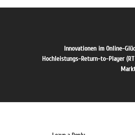
Innovationen im Online-Glüc
Hochleistungs-Return-to-Player (RT
Markt