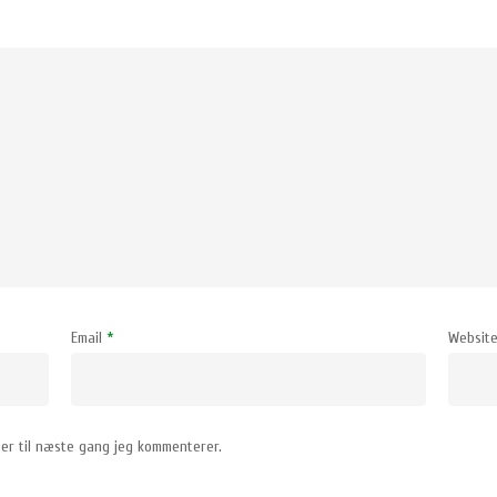
Email
*
Websit
er til næste gang jeg kommenterer.