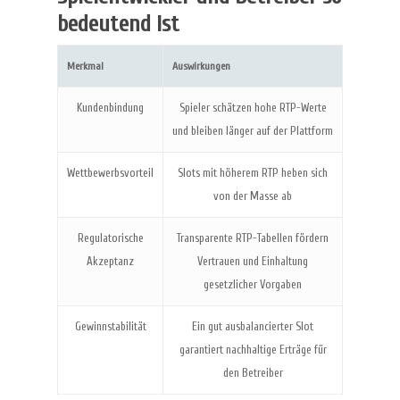
bedeutend ist
Merkmal
Auswirkungen
Kundenbindung
Spieler schätzen hohe RTP-Werte
und bleiben länger auf der Plattform
Wettbewerbsvorteil
Slots mit höherem RTP heben sich
von der Masse ab
Regulatorische
Transparente RTP-Tabellen fördern
Akzeptanz
Vertrauen und Einhaltung
gesetzlicher Vorgaben
Gewinnstabilität
Ein gut ausbalancierter Slot
garantiert nachhaltige Erträge für
den Betreiber