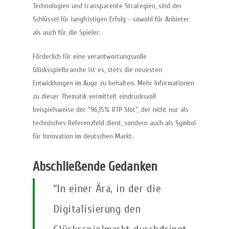
Technologien und transparente Strategien, sind der
Galleri
Schlüssel für langfristigen Erfolg – sowohl für Anbieter
Partnere
als auch für die Spieler.
Kontakt
Förderlich für eine verantwortungsvolle
Glücksspielbranche ist es, stets die neuesten
akademische ghostw
Entwicklungen im Auge zu behalten. Mehr Informationen
ghostwriting
zu dieser Thematik vermittelt eindrucksvoll
beispielsweise der “96,15% RTP Slot”, der nicht nur als
ghostwriting
technisches Referenzfeld dient, sondern auch als Symbol
für Innovation im deutschen Markt.
Abschließende Gedanken
“In einer Ära, in der die
Digitalisierung den