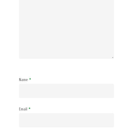
Name
*
Email
*