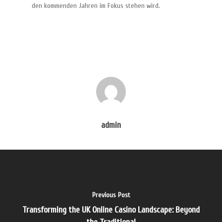
den kommenden Jahren im Fokus stehen wird.
admin
Previous Post
Transforming the UK Online Casino Landscape: Beyond