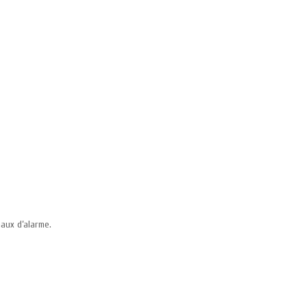
naux d’alarme.