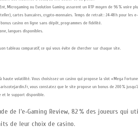
etEnt, Microgaming ou Evolution Gaming assurent un RTP moyen de 96 % voire plu
teller), cartes bancaires, crypto‑monnaies. Temps de retrait : 24‑48 h pour les e‑
bonus casino en ligne sans dépôt, programmes de fidélité.
hone, langues disponibles.
son tableau comparatif, ce qui vous évite de chercher sur chaque site.
haute volatilité. Vous choisissez un casino qui propose la slot « Mega Fortune
e Pariscotejardin.Fr, vous constatez que le site propose un bonus de 200 % jusqu
e et le support disponible.
ude de l’e‑Gaming Review, 82 % des joueurs qui uti
its de leur choix de casino.