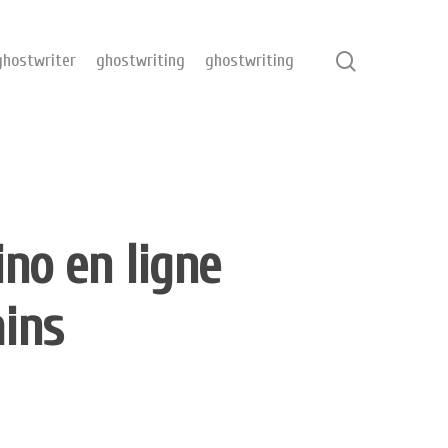
hostwriter
ghostwriting
ghostwriting
ino en ligne
ains