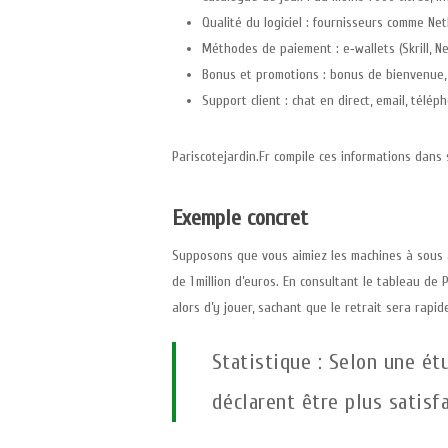
Qualité du logiciel : fournisseurs comme N
Méthodes de paiement : e‑wallets (Skrill, Ne
Bonus et promotions : bonus de bienvenue, 
Support client : chat en direct, email, télép
Pariscotejardin.Fr compile ces informations dans 
Exemple concret
Supposons que vous aimiez les machines à sous à 
de 1 million d’euros. En consultant le tableau d
alors d’y jouer, sachant que le retrait sera rapid
Statistique : Selon une ét
déclarent être plus satisfa