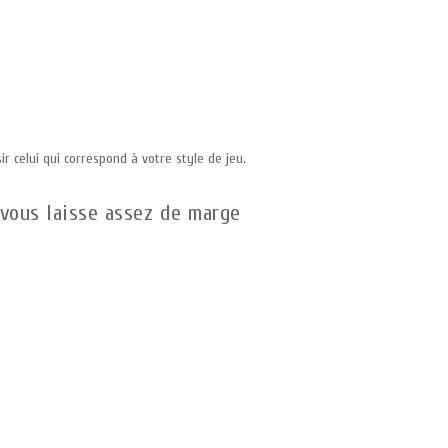
r celui qui correspond à votre style de jeu.
i vous laisse assez de marge