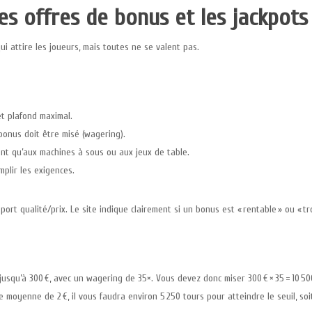
s offres de bonus et les jackpots
i attire les joueurs, mais toutes ne se valent pas.
t plafond maximal.
bonus doit être misé (wagering).
uent qu’aux machines à sous ou aux jeux de table.
mplir les exigences.
port qualité/prix. Le site indique clairement si un bonus est « rentable » ou « tr
usqu’à 300 €, avec un wagering de 35×. Vous devez donc miser 300 € × 35 = 10 500
moyenne de 2 €, il vous faudra environ 5 250 tours pour atteindre le seuil, soi