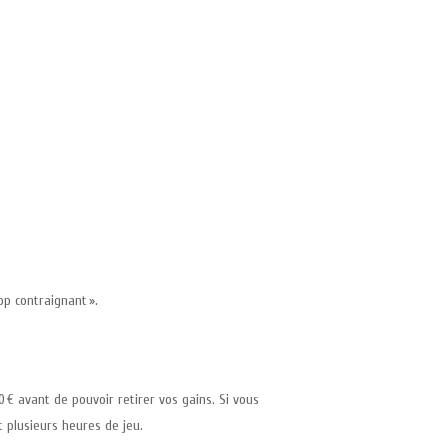
op contraignant ».
 € avant de pouvoir retirer vos gains. Si vous
t plusieurs heures de jeu.