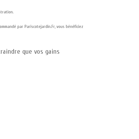
tration.
commandé par Pariscotejardin.Fr, vous bénéficiez
craindre que vos gains