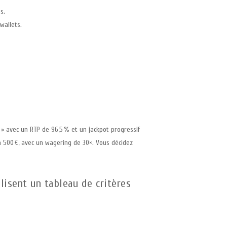
s.
wallets.
 » avec un RTP de 96,5 % et un jackpot progressif
’à 500 €, avec un wagering de 30×. Vous décidez
lisent un tableau de critères