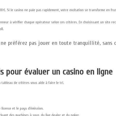
 €. Si le casino ne paie pas rapidement, votre excitation se transforme en frus
onneur à vérifier chaque opérateur selon ces critères. En choisissant un site re
ll.
 ne préférez pas jouer en toute tranquillité, sans 
ls pour évaluer un casino en ligne
ableau de critères vous aide à faire le tri.
 licence et le pays d’émission.
ncluant des machines à sous, du live dealer et du poker.