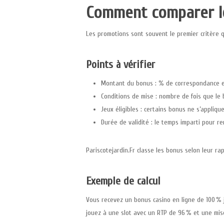
Comment comparer le
Les promotions sont souvent le premier critère qu
Points à vérifier
Montant du bonus : % de correspondance e
Conditions de mise : nombre de fois que le 
Jeux éligibles : certains bonus ne s’appliq
Durée de validité : le temps imparti pour re
Pariscotejardin.Fr classe les bonus selon leur rap
Exemple de calcul
Vous recevez un bonus casino en ligne de 100 % j
jouez à une slot avec un RTP de 96 % et une mise 