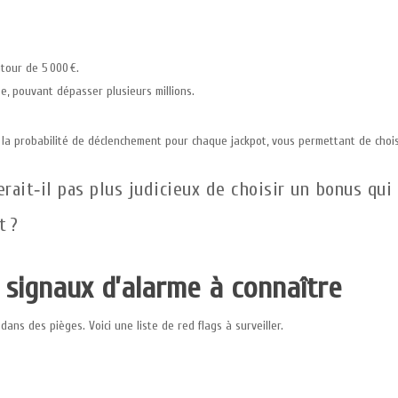
tour de 5 000 €.
e, pouvant dépasser plusieurs millions.
t la probabilité de déclenchement pour chaque jackpot, vous permettant de choisi
erait‑il pas plus judicieux de choisir un bonus qu
t ?
es signaux d’alarme à connaître
s des pièges. Voici une liste de red flags à surveiller.