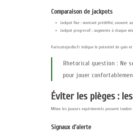
Comparaison de jackpots
Jackpot fixe : montant prédéfini, souvent au
Jackpot progressif : augmente à chaque mis
Pariscotejardin.Fr indique le potentiel de gain e
Rhetorical question : Ne s
pour jouer confortablemen
Éviter les pièges : l
Même les joueurs expérimentés peuvent tomber dan
Signaux d’alerte