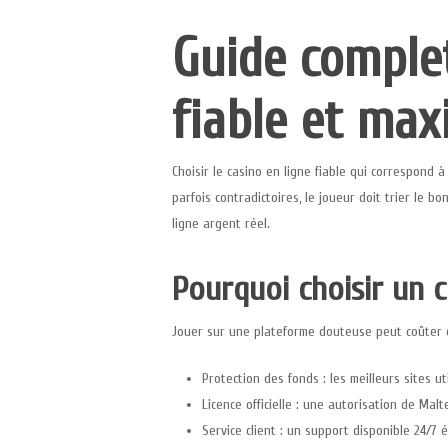
Guide complet
fiable et max
Choisir le casino en ligne fiable qui correspond à
parfois contradictoires, le joueur doit trier le 
ligne argent réel.
Pourquoi choisir un c
Jouer sur une plateforme douteuse peut coûter ch
Hit enter to search or ESC to close
Protection des fonds : les meilleurs sites ut
Licence officielle : une autorisation de Malt
Service client : un support disponible 24/7 é