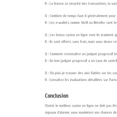
R : La licence, la sécurité des transactions, la va
Q : Combien de temps faut‑il généralement pour r
R : Les e‑wallets comme Skrill ou Neteller sont 
Q : Les bonus casino en ligne sont‑ils vraiment g
R : Ils sont offerts sans frais, mais vous devez 
Q : Comment reconnaître un jackpot progressif i
R : Un bon jackpot progressif a un taux de contr
Q : Où puis‑je trouver des avis fiables sur les ca
R : Consultez les évaluations détaillées sur Paris
Conclusion
Choisir le meilleur casino en ligne ne doit pas ê
signaux d’alarme, vous maximisez vos chances de