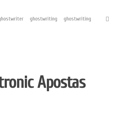
hostwriter
ghostwriting
ghostwriting
ctronic Apostas