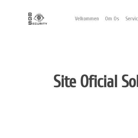
Velkommen
Om Os
Servi
Site Oficial S
Hit enter to search or ESC to close